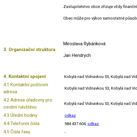
Zastupitelstvo obce zřizuje vždy finanční
Obec může pro výkon samostatné působno
Miroslava Rybáriková
3. Organizační struktura
Jan Hendrych
4. Kontaktní spojení
Kobylá nad Vidnavkou 53, Kobylá nad Vi
4.1 Kontaktní poštovní
Kobylá nad Vidnavkou 53, Kobylá nad Vi
adresa
4.2 Adresa úřadovny pro
Kobylá nad Vidnavkou 53, Kobylá nad Vi
osobní návštěvu
4.3 Úřední hodiny
odkaz
4.4 Telefonní čísla
584 437 604,
odkaz
4.5 Čísla faxu
-