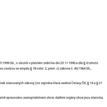
/1999 Sb., o obcích v platném znění ke dni 23.11.1990 a dle § 4 tohoto
ou osobou ve smyslu § 18 odst. 2, písm. c) zákona č. 40/1964 Sb.,
ínek stanovených zákony (viz zejména hlava sedmá Ústavy ČR, § 14 a § 21
tatně spravováno zastupitelstvem obce; dalšími orgány obce jsou starosta,