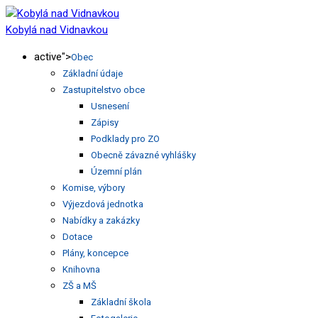
Kobylá nad Vidnavkou
active">
Obec
Základní údaje
Zastupitelstvo obce
Usnesení
Zápisy
Podklady pro ZO
Obecně závazné vyhlášky
Územní plán
Komise, výbory
Výjezdová jednotka
Nabídky a zakázky
Dotace
Plány, koncepce
Knihovna
ZŠ a MŠ
Základní škola