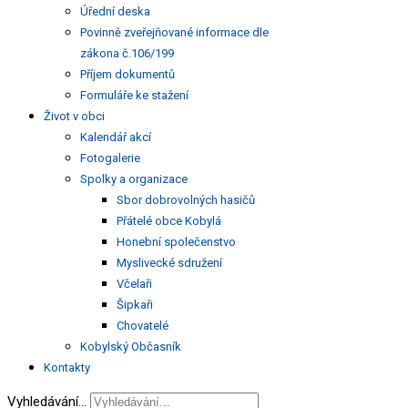
Úřední deska
Povinně zveřejňované informace dle
zákona č.106/199
Příjem dokumentů
Formuláře ke stažení
Život v obci
Kalendář akcí
Fotogalerie
Spolky a organizace
Sbor dobrovolných hasičů
Přátelé obce Kobylá
Honební společenstvo
Myslivecké sdružení
Včelaři
Šipkaři
Chovatelé
Kobylský Občasník
Kontakty
Vyhledávání...