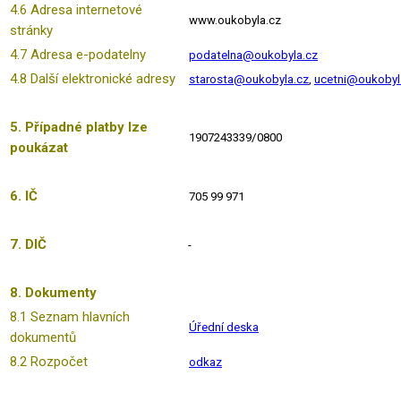
4.6 Adresa internetové
www.oukobyla.cz
stránky
4.7 Adresa e-podatelny
podatelna@oukobyla.cz
4.8 Další elektronické adresy
starosta@oukobyla.cz
,
ucetni@oukobyl
5. Případné platby lze
1907243339/0800
poukázat
6. IČ
705 99 971
7. DIČ
-
8. Dokumenty
8.1 Seznam hlavních
Úřední deska
dokumentů
8.2 Rozpočet
odkaz