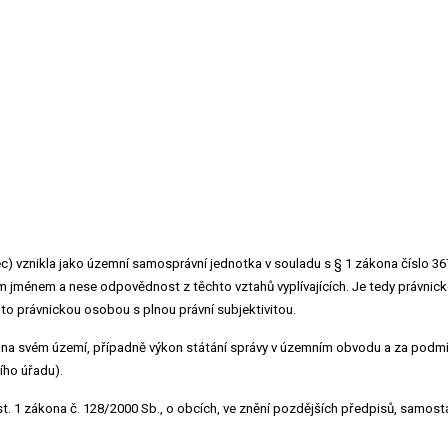
) vznikla jako územní samosprávní jednotka v souladu s § 1 zákona číslo 367
m jménem a nese odpovědnost z těchto vztahů vyplívajících. Je tedy právnick
to právnickou osobou s plnou právní subjektivitou.
vy na svém území, případně výkon státání správy v územním obvodu a za podm
ího úřadu).
t. 1 zákona č. 128/2000 Sb., o obcích, ve znění pozdějších předpisů, samos