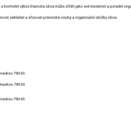
 a kontrolní výbor.Starosta obce může zřídit jako své iniciativní a poradní or
sti zakládat a zřizovat právnické osoby a organizační složky obce.
dnavkou 790 65
dnavkou 790 65
dnavkou 790 65