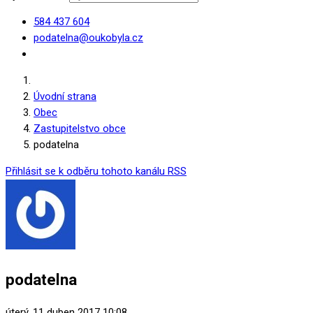
584 437 604
podatelna@oukobyla.cz
Úvodní strana
Obec
Zastupitelstvo obce
podatelna
Přihlásit se k odběru tohoto kanálu RSS
podatelna
úterý, 11 duben 2017 10:08