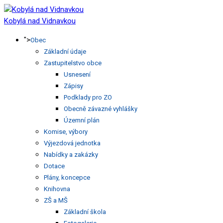
Kobylá nad Vidnavkou
">
Obec
Základní údaje
Zastupitelstvo obce
Usnesení
Zápisy
Podklady pro ZO
Obecně závazné vyhlášky
Územní plán
Komise, výbory
Výjezdová jednotka
Nabídky a zakázky
Dotace
Plány, koncepce
Knihovna
ZŠ a MŠ
Základní škola