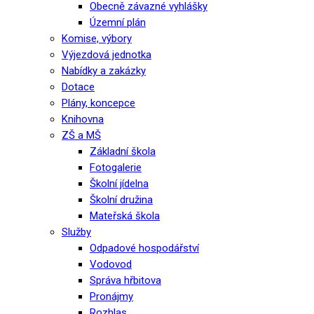
Obecně závazné vyhlášky
Územní plán
Komise, výbory
Výjezdová jednotka
Nabídky a zakázky
Dotace
Plány, koncepce
Knihovna
ZŠ a MŠ
Základní škola
Fotogalerie
Školní jídelna
Školní družina
Mateřská škola
Služby
Odpadové hospodářství
Vodovod
Správa hřbitova
Pronájmy
Rozhlas