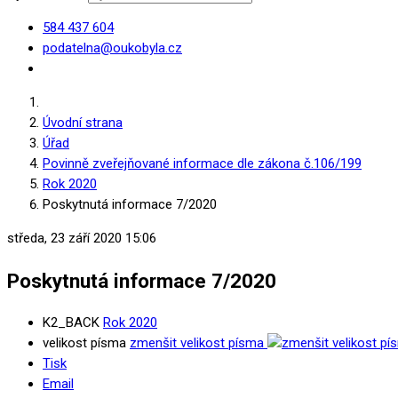
584 437 604
podatelna@oukobyla.cz
Úvodní strana
Úřad
Povinně zveřejňované informace dle zákona č.106/199
Rok 2020
Poskytnutá informace 7/2020
středa, 23 září 2020 15:06
Poskytnutá informace 7/2020
K2_BACK
Rok 2020
velikost písma
zmenšit velikost písma
Tisk
Email