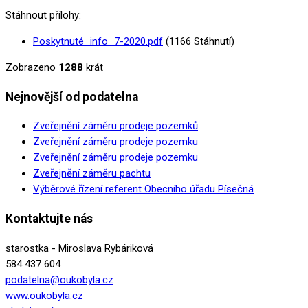
Stáhnout přílohy:
Poskytnuté_info_7-2020.pdf
(1166 Stáhnutí)
Zobrazeno
1288
krát
Nejnovější od podatelna
Zveřejnění záměru prodeje pozemků
Zveřejnění záměru prodeje pozemku
Zveřejnění záměru prodeje pozemku
Zveřejnění záměru pachtu
Výběrové řízení referent Obecního úřadu Písečná
Kontaktujte nás
starostka
- Miroslava Rybáriková
584 437 604
podatelna@oukobyla.cz
www.oukobyla.cz