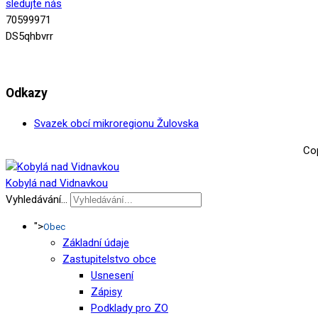
sledujte nás
70599971
DS5qhbvrr
Odkazy
Svazek obcí mikroregionu Žulovska
Cop
Kobylá nad Vidnavkou
Vyhledávání...
">
Obec
Základní údaje
Zastupitelstvo obce
Usnesení
Zápisy
Podklady pro ZO