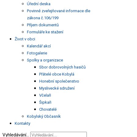
Úřední deska
Povinně zveřejňované informace dle
zákona č.106/199
Příjem dokumentů
Formuláře ke stažení
Život v obci
Kalendář akcí
Fotogalerie
Spolky a organizace
Sbor dobrovolných hasičů
Přátelé obce Kobylá
Honební společenstvo
Myslivecké sdružení
Včelaři
Šipkaři
Chovatelé
Kobylský Občasník
Kontakty
Vyhledávání...