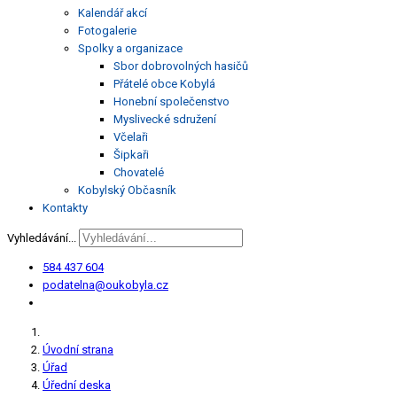
Kalendář akcí
Fotogalerie
Spolky a organizace
Sbor dobrovolných hasičů
Přátelé obce Kobylá
Honební společenstvo
Myslivecké sdružení
Včelaři
Šipkaři
Chovatelé
Kobylský Občasník
Kontakty
Vyhledávání...
584 437 604
podatelna@oukobyla.cz
Úvodní strana
Úřad
Úřední deska