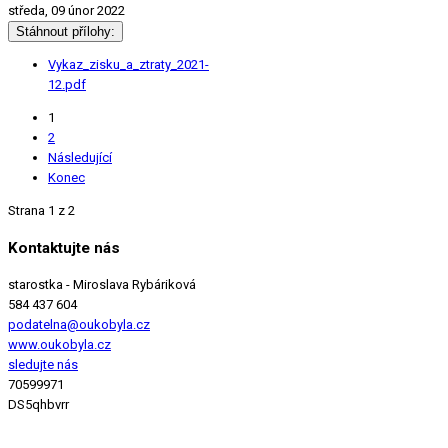
středa, 09 únor 2022
Stáhnout přílohy:
Vykaz_zisku_a_ztraty_2021-
12.pdf
1
2
Následující
Konec
Strana 1 z 2
Kontaktujte nás
starostka
- Miroslava Rybáriková
584 437 604
podatelna@oukobyla.cz
www.oukobyla.cz
sledujte nás
70599971
DS5qhbvrr