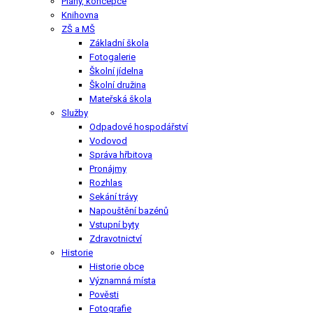
Plány, koncepce
Knihovna
ZŠ a MŠ
Základní škola
Fotogalerie
Školní jídelna
Školní družina
Mateřská škola
Služby
Odpadové hospodářství
Vodovod
Správa hřbitova
Pronájmy
Rozhlas
Sekání trávy
Napouštění bazénů
Vstupní byty
Zdravotnictví
Historie
Historie obce
Významná místa
Pověsti
Fotografie