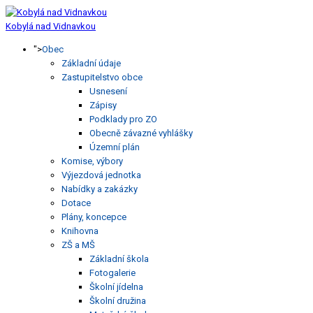
Kobylá nad Vidnavkou
">
Obec
Základní údaje
Zastupitelstvo obce
Usnesení
Zápisy
Podklady pro ZO
Obecně závazné vyhlášky
Územní plán
Komise, výbory
Výjezdová jednotka
Nabídky a zakázky
Dotace
Plány, koncepce
Knihovna
ZŠ a MŠ
Základní škola
Fotogalerie
Školní jídelna
Školní družina