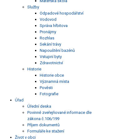
Mateřská škola
Služby
Odpadové hospodářství
Vodovod
Správa hřbitova
Pronájmy
Rozhlas
Sekání trávy
Napouštění bazénů
Vstupní byty
Zdravotnictví
Historie
Historie obce
Významná místa
Pověsti
Fotografie
Úřad
Úřední deska
Povinně zveřejňované informace dle
zákona č.106/199
Příjem dokumentů
Formuláře ke stažení
Život v obci